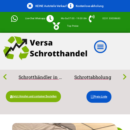
KEINE Autoteile Verkauf
Kostenlose abholung
Live-Chat Whatsapp
Mo-Sa 07:00 - 19:00 Uhr
0231 33038683
Top Preise
Schrotthändler in Dortmund
Schrottabholung
Jetzt Anrufen und container Bestellen
Preis Liste